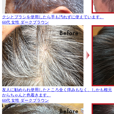
クシとブラシを使用したら手も汚れずに使えています。
60代
女性
ダークブラウン
友人に勧められ使用したところ全く痒みもなく、しかも根元
からちゃんと色着きます。
60代
女性
ダークブラウン