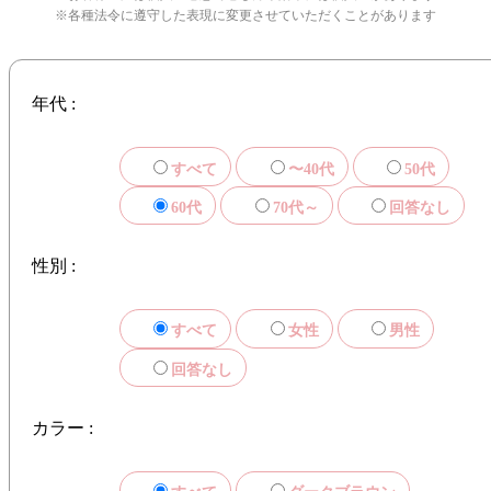
※各種法令に遵守した表現に変更させていただくことがあります
年代 :
すべて
〜40代
50代
60代
70代～
回答なし
性別 :
すべて
女性
男性
回答なし
カラー :