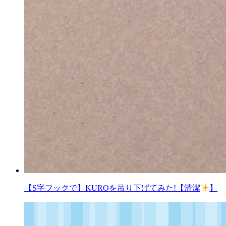
【S字フックで】KUROを吊り下げてみた!【清潔
】