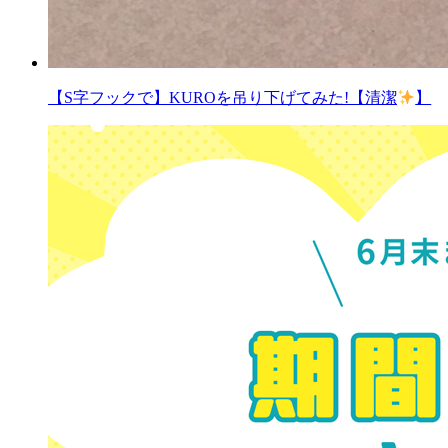
【S字フックで】KUROを吊り下げてみた!【清潔
】